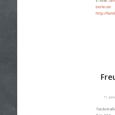
E-Mail:
fam
berlin.de
http://fam
Fre
11. Jan
Tieckstraß