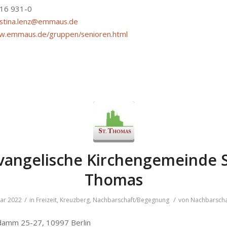
616 931-0
istina.lenz@emmaus.de
ww.emmaus.de/gruppen/senioren.html
vangelische Kirchengemeinde S
Thomas
/
/
uar 2022
in
Freizeit
,
Kreuzberg
,
Nachbarschaft/Begegnung
von
Nachbarscha
damm 25-27, 10997 Berlin