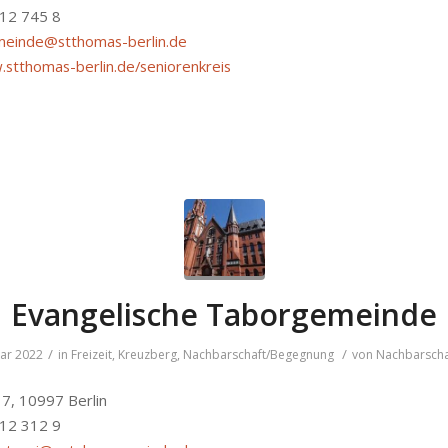
612 745 8
einde@stthomas-berlin.de
.stthomas-berlin.de/seniorenkreis
Evangelische Taborgemeinde
/
/
uar 2022
in
Freizeit
,
Kreuzberg
,
Nachbarschaft/Begegnung
von
Nachbarscha
17, 10997 Berlin
612 312 9