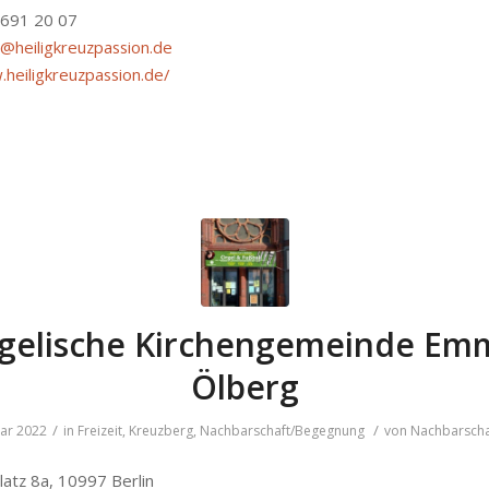
– 691 20 07
o@heiligkreuzpassion.de
.heiligkreuzpassion.de/
gelische Kirchengemeinde Em
Ölberg
/
/
uar 2022
in
Freizeit
,
Kreuzberg
,
Nachbarschaft/Begegnung
von
Nachbarscha
latz 8a, 10997 Berlin