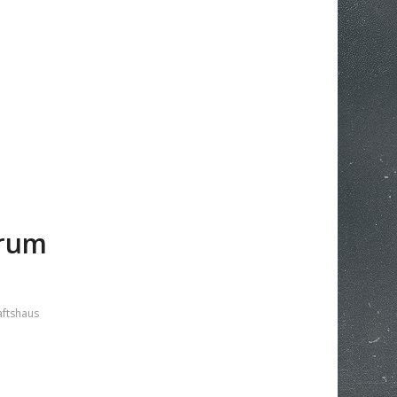
trum
ftshaus