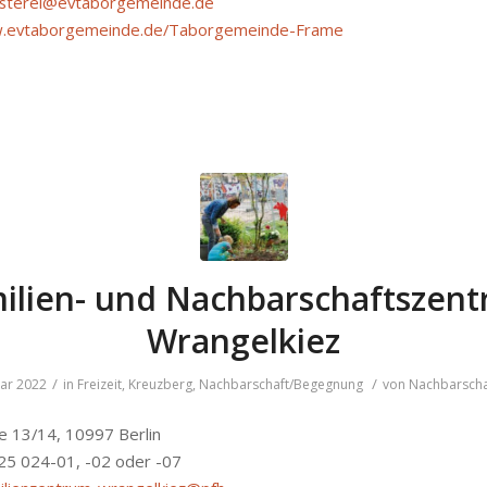
sterei@evtaborgemeinde.de
w.evtaborgemeinde.de/Taborgemeinde-Frame
ilien- und Nachbarschaftszen
Wrangelkiez
/
/
uar 2022
in
Freizeit
,
Kreuzberg
,
Nachbarschaft/Begegnung
von
Nachbarscha
e 13/14, 10997 Berlin
225 024-01, -02 oder -07