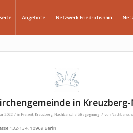
seite
Angebote
Netzwerk Friedrichshain
Net
Kirchengemeinde in Kreuzberg-
/
/
uar 2022
in
Freizeit
,
Kreuzberg
,
Nachbarschaft/Begegnung
von
Nachbarscha
asse 132-134, 10969 Berlin