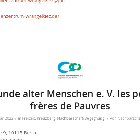
ilienzentrum-wrangelkiez@pfh-
ilienzentrum-wrangelkiez.de/
unde alter Menschen e. V. les pe
frères de Pauvres
/
/
uar 2022
in
Freizeit
,
Kreuzberg
,
Nachbarschaft/Begegnung
von
Nachbarscha
e 9, 10115 Berlin