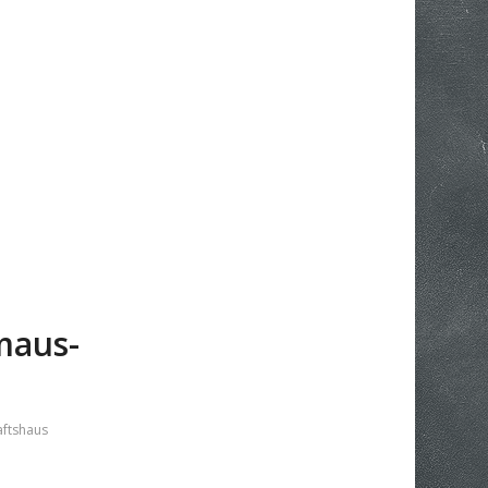
maus-
ftshaus