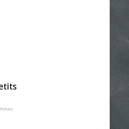
tits
ftshaus