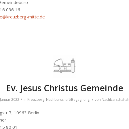
 Gemeindebüro
616 096 16
he@kreuzberg-mitte.de
Ev. Jesus Christus Gemeinde
/
/
 Januar 2022
in
Kreuzberg
,
Nachbarschaft/Begegnung
von
Nachbarschafts
str 7, 10963 Berlin
mer
215 80 01