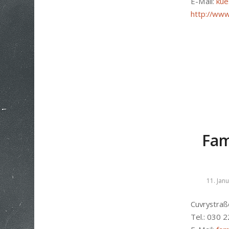
E-Mail:
kue
http://ww
Fam
11. Jan
Cuvrystraß
Tel.: 030 