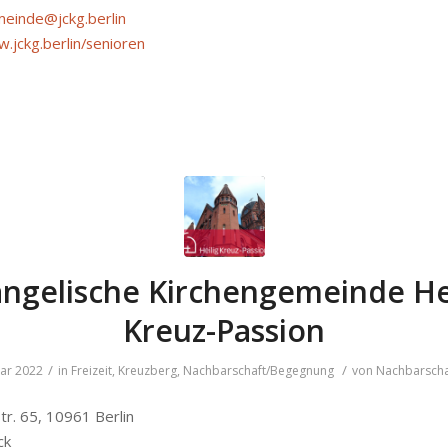
einde@jckg.berlin
w.jckg.berlin/senioren
ngelische Kirchengemeinde He
Kreuz-Passion
/
/
uar 2022
in
Freizeit
,
Kreuzberg
,
Nachbarschaft/Begegnung
von
Nachbarscha
tr. 65, 10961 Berlin
ck