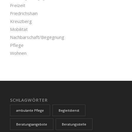
Freizeit
Friedrichshain
Kreuzberg
Mobilität
Nachbarschaft/Begegnung
Pflege
Wohnen
SCHLAGWÖRTER
ambulante Pflege
Begleitdienst
Beratungsangebote
Beratungsstelle