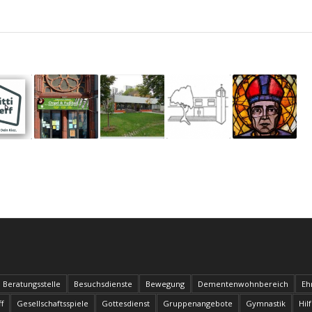
Beratungsstelle
Besuchsdienste
Bewegung
Dementenwohnbereich
Eh
f
Gesellschaftsspiele
Gottesdienst
Gruppenangebote
Gymnastik
Hil