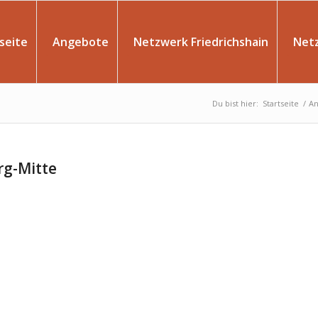
seite
Angebote
Netzwerk Friedrichshain
Net
Du bist hier:
Startseite
/
An
rg-Mitte