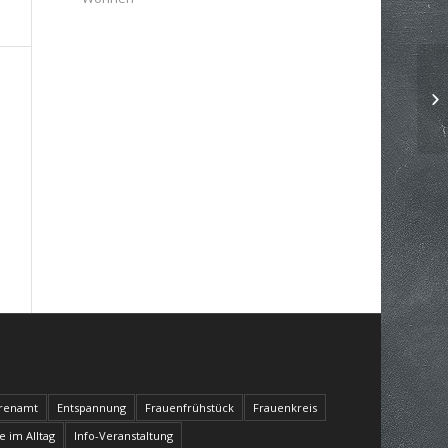
renamt
Entspannung
Frauenfrühstück
Frauenkreis
fe im Alltag
Info-Veranstaltung