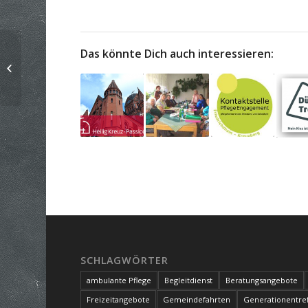
Das könnte Dich auch interessieren:
Ev. Jesus Christus
Gemeinde
SCHLAGWÖRTER
ambulante Pflege
Begleitdienst
Beratungsangebote
Freizeitangebote
Gemeindefahrten
Generationentref