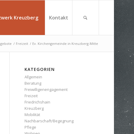
zwerk Kreuzberg
Kontakt
gebote
/
Freizeit
/
Ev. Kirchengemeinde in Kreuzberg-Mitte
KATEGORIEN
Allgemein
Beratung
Freiwilligenengagement
Freizeit
Friedrichshain
Kreuzberg
Mobilität
Nachbarschaft/Begegnung
Pflege
Wohnen