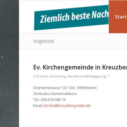
Start
Angebote
Ev. Kirchengemeinde in Kreuzbe
/
in
Freizeit
,
Kreuzberg
,
Nachbarschaft/Begegnung
Oranienstrasse 132-134, 10969 Berlin
Zentrales Gemeindebüro
Tel.: 030-616 096 16
Email:
kirche@kreuzberg-mitte.de