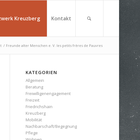
zwerk Kreuzberg
Kontakt
t
/
Freunde alter Menschen e. V. les petits frères de Pauvres
KATEGORIEN
Allgemein
Beratung
Freiwilligenengagement
Freizeit
Friedrichshain
Kreuzberg
Mobilität
Nachbarschaft/Begegnung
Pflege
Wohnen