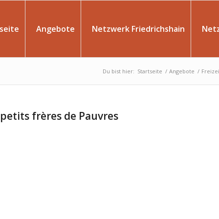
seite
Angebote
Netzwerk Friedrichshain
Net
Du bist hier:
Startseite
/
Angebote
/
Freizei
 petits frères de Pauvres