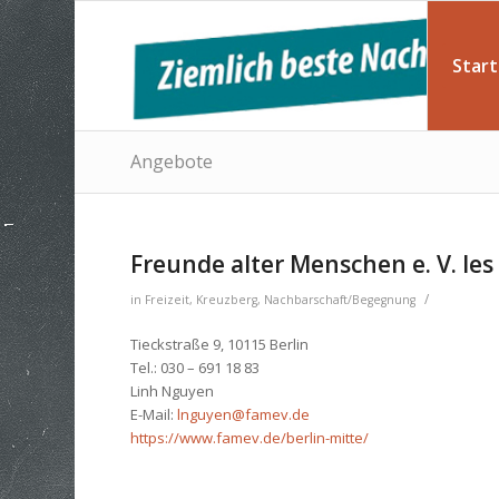
Start
Angebote
Freunde alter Menschen e. V. les
/
in
Freizeit
,
Kreuzberg
,
Nachbarschaft/Begegnung
Tieckstraße 9, 10115 Berlin
Tel.: 030 – 691 18 83
Linh Nguyen
E-Mail:
lnguyen@famev.de
https://www.famev.de/berlin-mitte/