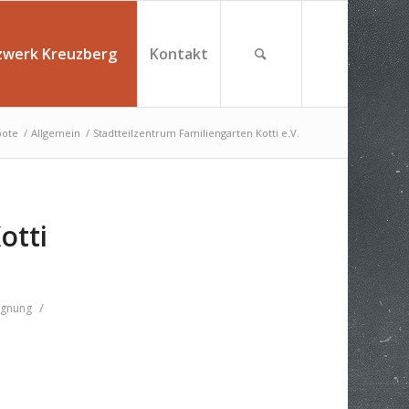
zwerk Kreuzberg
Kontakt
bote
/
Allgemein
/
Stadtteilzentrum Familiengarten Kotti e.V.
otti
/
egnung