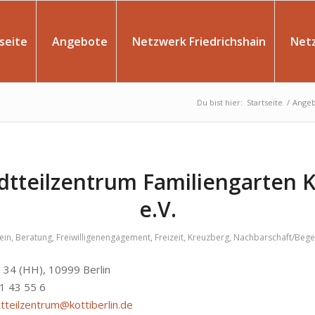
seite
Angebote
Netzwerk Friedrichshain
Net
Du bist hier:
Startseite
/
Ange
dtteilzentrum Familiengarten K
e.V.
ein
,
Beratung
,
Freiwilligenengagement
,
Freizeit
,
Kreuzberg
,
Nachbarschaft/Beg
. 34 (HH), 10999 Berlin
61 43 55 6
tteilzentrum@kottiberlin.de