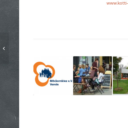
www.kotti-
WILLMA –
FreiwilligenAgentur
Friedrichshain-
Kreuzberg