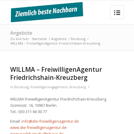
Angebote
Du bist hier:
Startseite
/
Angebote
/
Beratung
/
WILLMA – FreiwilligenAgentur Friedrichshain-Kreuzberg
WILLMA – FreiwilligenAgentur
Friedrichshain-Kreuzberg
/
in
Beratung
,
Freiwilligenengagement
,
Kreuzberg
WILLMA FreiwilligenAgentur Friedrichshain-Kreuzberg
Grimmstr. 16, 10967 Berlin
Tel.: 030 311 66 00 77
Email:
info@die-freiwilligenagentur.de
www.die-freiwilligenagentur.de
www.nachbarschaftshaus.de