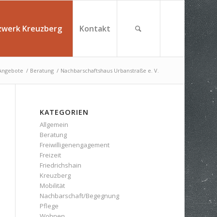
zwerk Kreuzberg
Kontakt
Angebote
/
Beratung
/
Nachbarschaftshaus Urbanstraße e. V.
KATEGORIEN
Allgemein
Beratung
Freiwilligenengagement
Freizeit
Friedrichshain
Kreuzberg
Mobilität
Nachbarschaft/Begegnung
Pflege
Wohnen