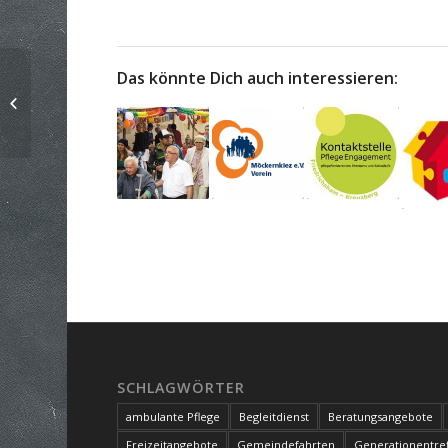
Das könnte Dich auch interessieren:
Nachbarschaftstreff
am Werner-Düttmann-
Platz
SCHLAGWÖRTER
ambulante Pflege
Begleitdienst
Beratungsangebote
Freizeitangebote
Gemeindefahrten
Generationentref