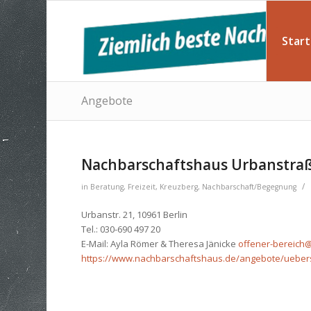
Start
Angebote
Nachbarschaftshaus Urbanstraße
/
in
Beratung
,
Freizeit
,
Kreuzberg
,
Nachbarschaft/Begegnung
Urbanstr. 21, 10961 Berlin
Tel.: 030-690 497 20
E-Mail: Ayla Römer & Theresa Jänicke
offener-bereich
https://www.nachbarschaftshaus.de/angebote/uebersi