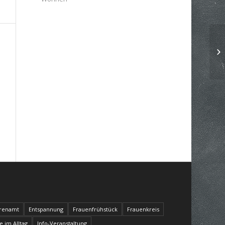
renamt
Entspannung
Frauenfrühstück
Frauenkreis
fe im Alltag
Info-Veranstaltung