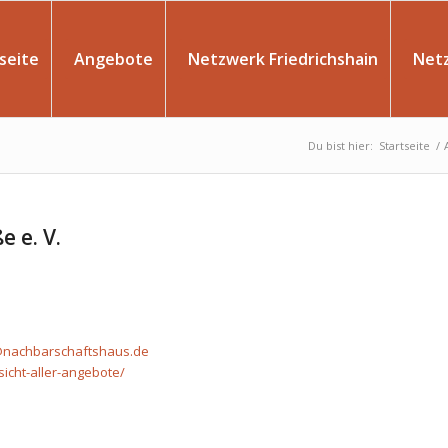
seite
Angebote
Netzwerk Friedrichshain
Net
Du bist hier:
Startseite
/
 e. V.
@nachbarschaftshaus.de
cht-aller-angebote/