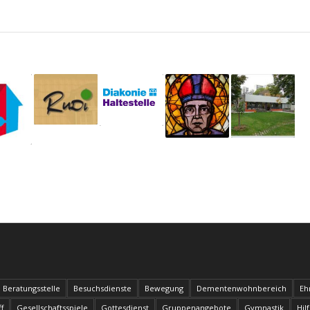
Beratungsstelle
Besuchsdienste
Bewegung
Dementenwohnbereich
Eh
f
Gesellschaftsspiele
Gottesdienst
Gruppenangebote
Gymnastik
Hil