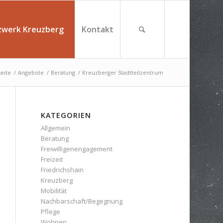
zwerk Kreuzberg
Kontakt
seite
/
Angebote
/
Beratung
/
Kreuzberger Stadtteilzentrum
KATEGORIEN
Allgemein
Beratung
Freiwilligenengagement
Freizeit
Friedrichshain
Kreuzberg
Mobilität
Nachbarschaft/Begegnung
Pflege
Wohnen