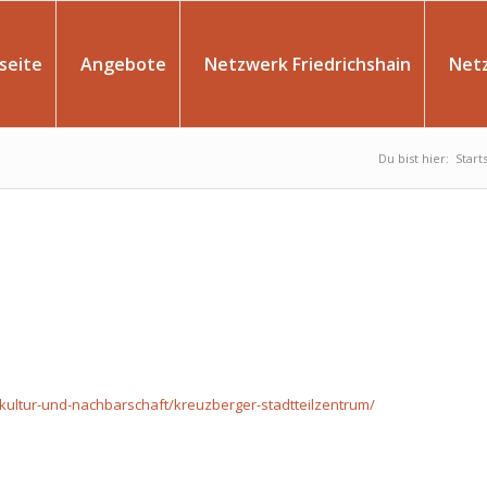
seite
Angebote
Netzwerk Friedrichshain
Net
Du bist hier:
Start
kultur-und-nachbarschaft/kreuzberger-stadtteilzentrum/