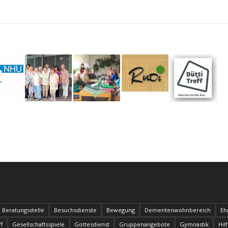
Beratungsstelle
Besuchsdienste
Bewegung
Dementenwohnbereich
Eh
f
Gesellschaftsspiele
Gottesdienst
Gruppenangebote
Gymnastik
Hil