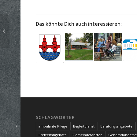
Das könnte Dich auch interessieren:
mog 61 Miteinander
ohne Grenzen e. V.
SCHLAGWÖRTER
ambulante Pflege
Begleitdienst
Beratungsangebote
Freizeitangebote
Gemeindefahrten
Generationentref