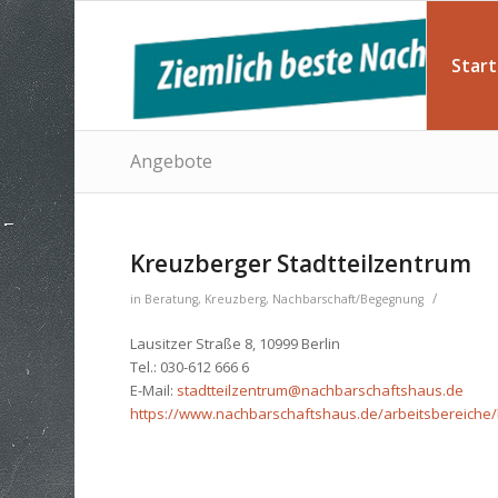
Start
Angebote
Kreuzberger Stadtteilzentrum
/
in
Beratung
,
Kreuzberg
,
Nachbarschaft/Begegnung
Lausitzer Straße 8, 10999 Berlin
Tel.: 030-612 666 6
E-Mail:
stadtteilzentrum@nachbarschaftshaus.de
https://www.nachbarschaftshaus.de/arbeitsbereiche/