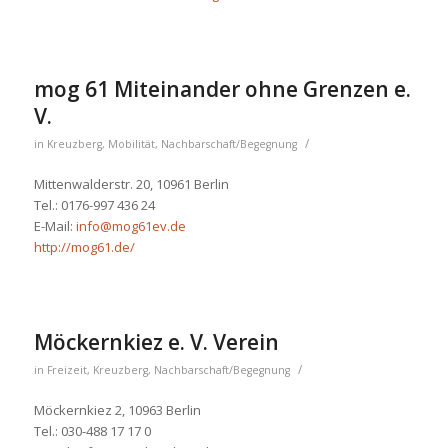
mog 61 Miteinander ohne Grenzen e.
V.
/
in
Kreuzberg
,
Mobilität
,
Nachbarschaft/Begegnung
Mittenwalderstr. 20, 10961 Berlin
Tel.: 0176-997 436 24
E-Mail:
info@mog61ev.de
http://mog61.de/
Möckernkiez e. V. Verein
/
in
Freizeit
,
Kreuzberg
,
Nachbarschaft/Begegnung
Möckernkiez 2, 10963 Berlin
Tel.: 030-488 17 17 0