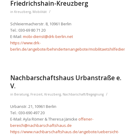
Friedrichshain-Kreuzberg
/
in
Kreuzberg
,
Mobilität
Schleiermacherstr. 8, 10961 Berlin
Tel.: 030-69 80 71 20
E-Mail:
mobi-dienst@drk-berlin.net
https://www.drk-
berlin.de/angebote/behindertenangebote/mobilitaetshilfedienst.ht
Nachbarschaftshaus Urbanstraße e.
V.
/
in
Beratung
,
Freizeit
,
Kreuzberg
,
Nachbarschaft/Begegnung
Urbanstr. 21, 10961 Berlin
Tel.: 030-690 497 20
E-Mail: Ayla Römer & Theresa Jänicke
offener-
bereich@nachbarschaftshaus.de
https://www.nachbarschaftshaus.de/angebote/uebersicht-