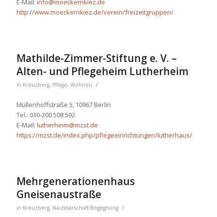
E-Mail:
info@moeckernkiez.de
http://www.moeckernkiez.de/verein/freizeitgruppen/
Mathilde-Zimmer-Stiftung e. V. –
Alten- und Pflegeheim Lutherheim
/
in
Kreuzberg
,
Pflege
,
Wohnen
Müllenhoffstraße 5, 10967 Berlin
Tel.: 030-200 508 592
E-Mail:
lutherheim@mzst.de
https://mzst.de/index.php/pflegeeinrichtungen/lutherhaus/
Mehrgenerationenhaus
Gneisenaustraße
/
in
Kreuzberg
,
Nachbarschaft/Begegnung