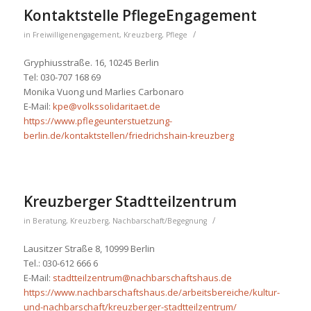
Kontaktstelle PflegeEngagement
/
in
Freiwilligenengagement
,
Kreuzberg
,
Pflege
Gryphiusstraße. 16, 10245 Berlin
Tel: 030-707 168 69
Monika Vuong und Marlies Carbonaro
E-Mail:
kpe@volkssolidaritaet.de
https://www.pflegeunterstuetzung-
berlin.de/kontaktstellen/friedrichshain-kreuzberg
Kreuzberger Stadtteilzentrum
/
in
Beratung
,
Kreuzberg
,
Nachbarschaft/Begegnung
Lausitzer Straße 8, 10999 Berlin
Tel.: 030-612 666 6
E-Mail:
stadtteilzentrum@nachbarschaftshaus.de
https://www.nachbarschaftshaus.de/arbeitsbereiche/kultur-
und-nachbarschaft/kreuzberger-stadtteilzentrum/