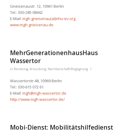
Gneisenaustr. 12, 10961 Berlin
Tel.: 030-285 08442
E-Mail:
mgh-gneisenau(at)nhu-ev.org
www.mgh-gneisenau.de
MehrGenerationenhausHaus
Wassertor
/
in
Beratung
,
Kreuzberg
,
Nachbarschaft/Begegnung
Wassertorstr.48, 10969 Berlin
Tel.: 030-615 072 61
E-Mail:
mgh@mgh-wassertor.de
http://www.mgh-wassertor.de/
Mobi-Dienst: Mobilitätshilfedienst