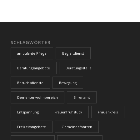
SCHLAGWÖRTER
ambulante Pflege
Begleitdienst
Beratungsangebote
Beratungsstelle
Besuchsdienste
Bewegung
Dementenwohnbereich
Ehrenamt
Entspannung
Frauenfrühstück
Frauenkreis
Freizeitangebote
Gemeindefahrten