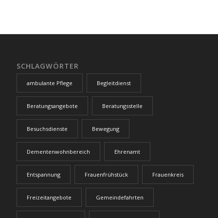
SCHLAGWÖRTER
ambulante Pflege
Begleitdienst
Beratungsangebote
Beratungsstelle
Besuchsdienste
Bewegung
Dementenwohnbereich
Ehrenamt
Entspannung
Frauenfrühstück
Frauenkreis
Freizeitangebote
Gemeindefahrten