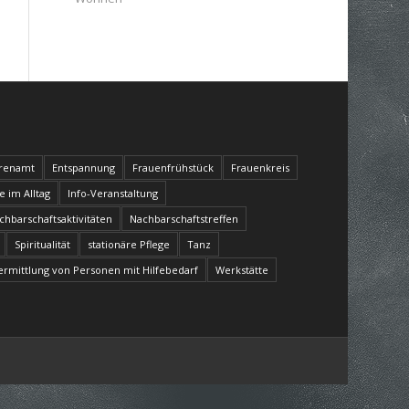
renamt
Entspannung
Frauenfrühstück
Frauenkreis
fe im Alltag
Info-Veranstaltung
chbarschaftsaktivitäten
Nachbarschaftstreffen
Spiritualität
stationäre Pflege
Tanz
ermittlung von Personen mit Hilfebedarf
Werkstätte