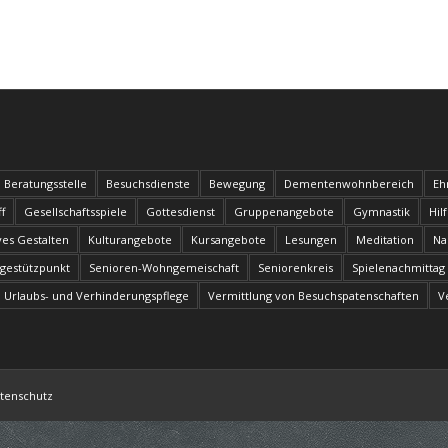
Beratungsstelle
Besuchsdienste
Bewegung
Dementenwohnbereich
Eh
f
Gesellschaftsspiele
Gottesdienst
Gruppenangebote
Gymnastik
Hil
ves Gestalten
Kulturangebote
Kursangebote
Lesungen
Meditation
Na
egestützpunkt
Senioren-Wohngemeischaft
Seniorenkreis
Spielenachmittag
Urlaubs- und Verhinderungspflege
Vermittlung von Besuchspatenschaften
V
tenschutz