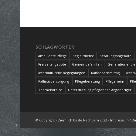
SCHLAGWÖRTER
ambulante Pflege
Begleitdienst
Beratungsangebote
Freizeitangebote
Gemeindefahrten
Generationentref
interkulturelle Begegnungen
Kaffeenachmittag
kreati
Palliativversorgung
Pflegeberatung
Pflegeheim
Pfl
Themenkreise
Unterstützung pflegender Angehöriger
© Copyright - Ziemlich beste Nachbarn 2022 -
Impressum
/
Da