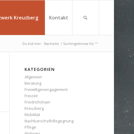
zwerk Kreuzberg
Kontakt
Du bist hier:
Startseite
/
Suchergebnisse für ""
KATEGORIEN
Allgemein
Beratung
Freiwilligenengagement
Freizeit
Friedrichshain
Kreuzberg
Mobilität
Nachbarschaft/Begegnung
Pflege
Wohnen