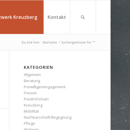
zwerk Kreuzberg
Kontakt
Du bist hier:
Startseite
/
Suchergebnisse für ""
KATEGORIEN
Allgemein
Beratung
Freiwilligenengagement
Freizeit
Friedrichshain
Kreuzberg
Mobilität
Nachbarschaft/Begegnung
Pflege
Wohnen