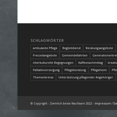
SCHLAGWÖRTER
ambulante Pflege
Begleitdienst
Beratungsangebote
Freizeitangebote
Gemeindefahrten
Generationentref
interkulturelle Begegnungen
Kaffeenachmittag
kreati
Palliativversorgung
Pflegeberatung
Pflegeheim
Pfl
Themenkreise
Unterstützung pflegender Angehöriger
© Copyright - Ziemlich beste Nachbarn 2022 -
Impressum
/
Da