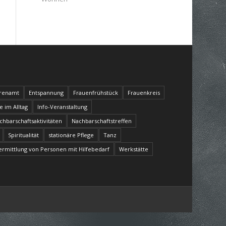
renamt
Entspannung
Frauenfrühstück
Frauenkreis
fe im Alltag
Info-Veranstaltung
chbarschaftsaktivitäten
Nachbarschaftstreffen
Spiritualität
stationäre Pflege
Tanz
ermittlung von Personen mit Hilfebedarf
Werkstätte