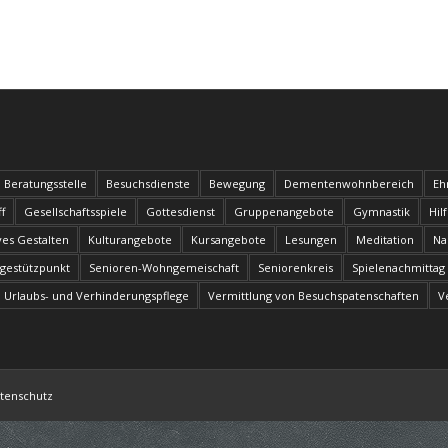
Beratungsstelle
Besuchsdienste
Bewegung
Dementenwohnbereich
Eh
f
Gesellschaftsspiele
Gottesdienst
Gruppenangebote
Gymnastik
Hil
ves Gestalten
Kulturangebote
Kursangebote
Lesungen
Meditation
Na
egestützpunkt
Senioren-Wohngemeischaft
Seniorenkreis
Spielenachmittag
Urlaubs- und Verhinderungspflege
Vermittlung von Besuchspatenschaften
V
tenschutz