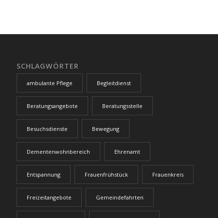
SCHLAGWÖRTER
ambulante Pflege
Begleitdienst
Beratungsangebote
Beratungsstelle
Besuchsdienste
Bewegung
Dementenwohnbereich
Ehrenamt
Entspannung
Frauenfrühstück
Frauenkreis
Freizeitangebote
Gemeindefahrten