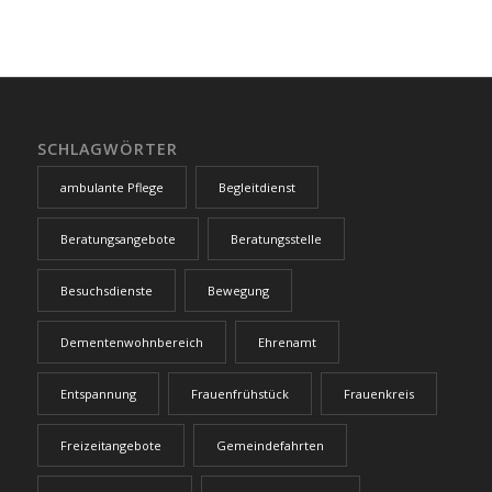
SCHLAGWÖRTER
ambulante Pflege
Begleitdienst
Beratungsangebote
Beratungsstelle
Besuchsdienste
Bewegung
Dementenwohnbereich
Ehrenamt
Entspannung
Frauenfrühstück
Frauenkreis
Freizeitangebote
Gemeindefahrten