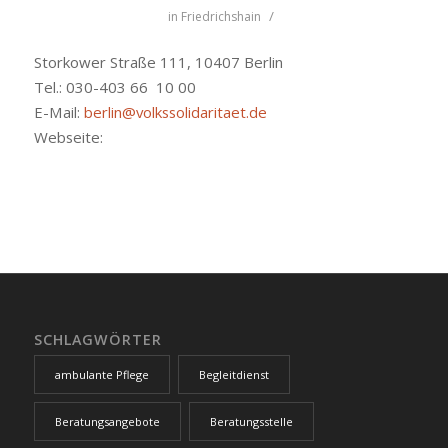
/
in
Friedrichshain
Storkower Straße 111, 10407 Berlin
Tel.: 030-403 66 10 00
E-Mail:
berlin@volkssolidaritaet.de
Webseite:
SCHLAGWÖRTER
ambulante Pflege
Begleitdienst
Beratungsangebote
Beratungsstelle