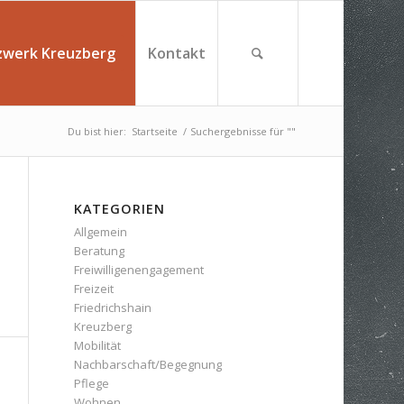
zwerk Kreuzberg
Kontakt
Du bist hier:
Startseite
/
Suchergebnisse für ""
KATEGORIEN
Allgemein
Beratung
Freiwilligenengagement
Freizeit
Friedrichshain
Kreuzberg
Mobilität
Nachbarschaft/Begegnung
Pflege
Wohnen