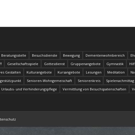
Beratungsstelle
Besuchsdienste
Bewegung
Dementenwohnbereich
Eh
f
Gesellschaftsspiele
Gottesdienst
Gruppenangebote
Gymnastik
Hil
ves Gestalten
Kulturangebote
Kursangebote
Lesungen
Meditation
Na
egestützpunkt
Senioren-Wohngemeischaft
Seniorenkreis
Spielenachmittag
Urlaubs- und Verhinderungspflege
Vermittlung von Besuchspatenschaften
V
tenschutz