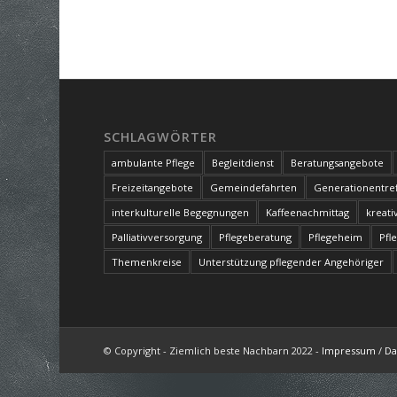
SCHLAGWÖRTER
ambulante Pflege
Begleitdienst
Beratungsangebote
Freizeitangebote
Gemeindefahrten
Generationentref
interkulturelle Begegnungen
Kaffeenachmittag
kreati
Palliativversorgung
Pflegeberatung
Pflegeheim
Pfl
Themenkreise
Unterstützung pflegender Angehöriger
© Copyright - Ziemlich beste Nachbarn 2022 -
Impressum
/
Da