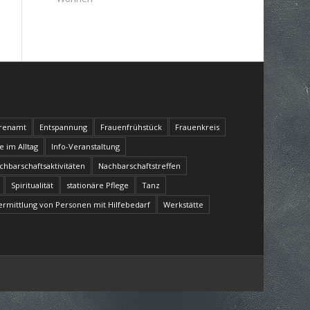
renamt
Entspannung
Frauenfrühstück
Frauenkreis
fe im Alltag
Info-Veranstaltung
chbarschaftsaktivitäten
Nachbarschaftstreffen
Spiritualität
stationäre Pflege
Tanz
ermittlung von Personen mit Hilfebedarf
Werkstätte