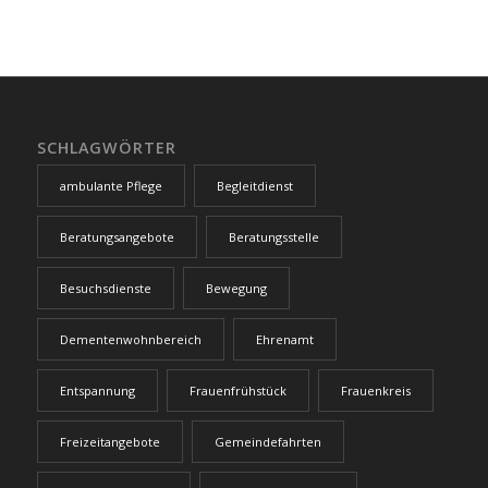
SCHLAGWÖRTER
ambulante Pflege
Begleitdienst
Beratungsangebote
Beratungsstelle
Besuchsdienste
Bewegung
Dementenwohnbereich
Ehrenamt
Entspannung
Frauenfrühstück
Frauenkreis
Freizeitangebote
Gemeindefahrten