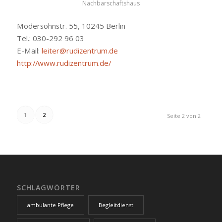
Nachbarschaftshaus
Modersohnstr. 55, 10245 Berlin
Tel.: 030-292 96 03
E-Mail:
leiter@rudizentrum.de
http://www.rudizentrum.de/
1
2
Seite 2 von 2
SCHLAGWÖRTER
ambulante Pflege
Begleitdienst