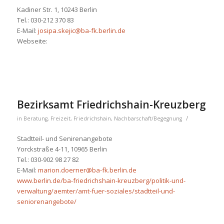
Kadiner Str. 1, 10243 Berlin
Tel.:
030-212 370 83
E-Mail:
josipa.skejic@ba-fk.berlin.de
Webseite:
Bezirksamt Friedrichshain-Kreuzberg
/
in
Beratung
,
Freizeit
,
Friedrichshain
,
Nachbarschaft/Begegnung
Stadtteil- und Senirenangebote
Yorckstraße 4-11, 10965 Berlin
Tel.: 030-902 98 27 82
E-Mail:
marion.doerner@ba-fk.berlin.de
www.berlin.de/ba-friedrichshain-kreuzberg/politik-und-
verwaltung/aemter/amt-fuer-soziales/stadtteil-und-
seniorenangebote/