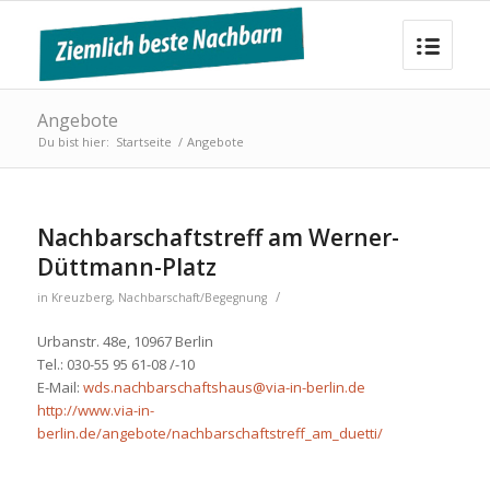
Angebote
Du bist hier:
Startseite
/
Angebote
Nachbarschaftstreff am Werner-
Düttmann-Platz
/
in
Kreuzberg
,
Nachbarschaft/Begegnung
Urbanstr. 48e, 10967 Berlin
Tel.: 030-55 95 61-08 /-10
E-Mail:
wds.nachbarschaftshaus@via-in-berlin.de
http://www.via-in-
berlin.de/angebote/nachbarschaftstreff_am_duetti/