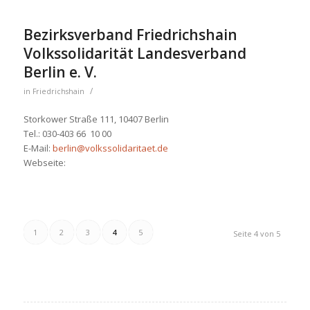
Bezirksverband Friedrichshain
Volkssolidarität Landesverband
Berlin e. V.
/
in
Friedrichshain
Storkower Straße 111, 10407 Berlin
Tel.: 030-403 66 10 00
E-Mail:
berlin@volkssolidaritaet.de
Webseite:
1
2
3
4
5
Seite 4 von 5