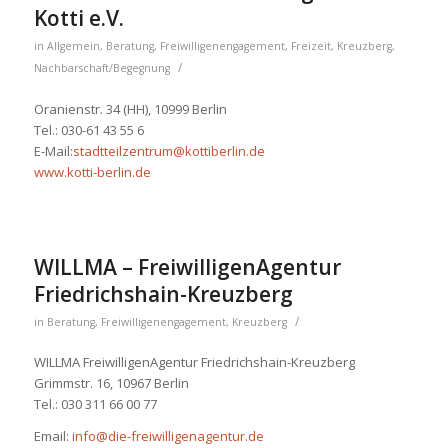
Kotti e.V.
in
Allgemein
,
Beratung
,
Freiwilligenengagement
,
Freizeit
,
Kreuzberg
,
/
Nachbarschaft/Begegnung
Oranienstr. 34 (HH), 10999 Berlin
Tel.: 030-61 43 55 6
E-Mail:
stadtteilzentrum@kottiberlin.de
www.kotti-berlin.de
WILLMA – FreiwilligenAgentur
Friedrichshain-Kreuzberg
/
in
Beratung
,
Freiwilligenengagement
,
Kreuzberg
WILLMA FreiwilligenAgentur Friedrichshain-Kreuzberg
Grimmstr. 16, 10967 Berlin
Tel.: 030 311 66 00 77
Email:
info@die-freiwilligenagentur.de